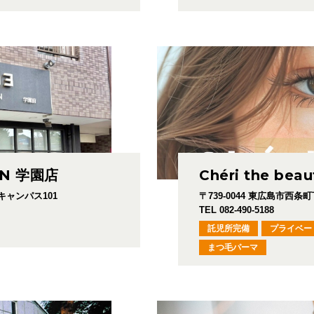
ON 学園店
Chéri the beau
 キャンパス101
〒739-0044
東広島市西条町下見
TEL 082-490-5188
託児所完備
プライベー
まつ毛パーマ