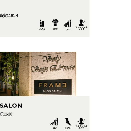
1191-4
 SALON
11-20