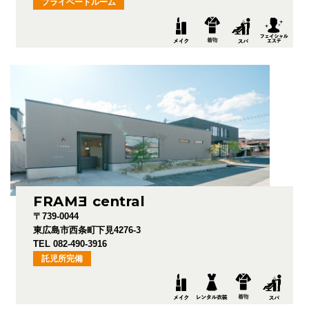
プライベートルーム
FRAM
E
central
〒739-0044
東広島市西条町下見4276-3
TEL 082-490-3916
託児所完備