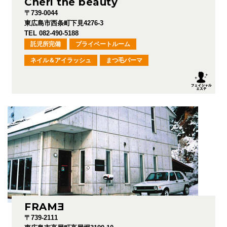
Chéri the beauty
〒739-0044
東広島市西条町下見4276-3
TEL 082-490-5188
託児所完備
プライベートルーム
ネイル＆アイラッシュ
まつ毛パーマ
FRAM
E
〒739-2111